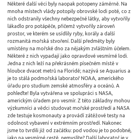
Některé další věci byly naopak potopeny záměrně. Na
mnoha místech vlády potopily obrovské lodi poté, co z
nich odstranily všechny nebezpečné látky, aby vytvořily
lákadlo pro potápěče, přičemž vytvořily zároveň
prostor, ve kterém se usídlily ryby, korály a další
rozmanitá mořská stvoření. Další předměty byly
umístěny na mořské dno za nějakým zvláštním účelem.
Některé z nich vypadají jako opravdové vesmírné lodi.
Jedna z nich leží na překrásném písečném místě v
hloubce dvacet metrů na Floridě; nazývá se Aquarius a
je to stálá podmořská laboratoř NOAA, amerického
úřadu pro studium zemské atmosféry a oceánů. A
pohleďte! Byla vytvářena ve spolupráci s NASA,
americkým úřadem pro vesmír. Z této základny mohou
výzkumníci a vědci studovat mořské prostředí a NASA
zde testuje kosmonauty a provádí zátěžové testy na
odolnost vybavení v extrémním prostředí. Nakonec
jsme to tvrdili již od začátku: pod vodou je to podobné,
jako na vesmírné cestě, nemyslíte? Další laboratoř je v