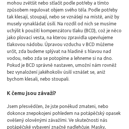
mohou zvětšit nebo stlačit podle potřeby a tímto
způsobem regulovat objem svého těla. Podle potřeby
tak klesají, stoupají, nebo se vznášejí na místě, aniž by
musely vynakládat úsilí. Na rozdíl od nich se musíme
uchýlit k použití kompenzátoru tlaku (BCD), což je něco
jako plovací vesta, na kterou zpravidla upevňujeme
tlakovou nádobu. Úpravou vzduchu v BCD můžeme
určit, zda budeme splývat na hladině s hlavou nad
vodou, nebo zda se potopíme a lehneme si na dno.
Pokud je BCD správně nastaven, umožní nám rovněž
bez vynaložení jakéhokoliv úsilí vznášet se, aniž
bychom klesali, nebo stoupali.
K čemu jsou závaží?
Jsem přesvědčen, že jste poněkud zmateni, nebo
dokonce znepokojeni pohledem na potápěčský opasek
ověšený olověnými závažími. Ve skutečnosti nás
potápěčské vybavení značně nadlehčuje. Masky,