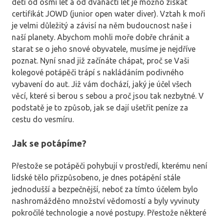
děti od osmi let a od dvanácti let je možno získat
certifikát JOWD (junior open water diver). Vztah k moři
je velmi důležitý a závisí na něm budoucnost naše i
naší planety. Abychom mohli moře dobře chránit a
starat se o jeho snové obyvatele, musíme je nejdříve
poznat. Nyní snad již začínáte chápat, proč se Vaši
kolegové potápěči trápí s nakládáním podivného
vybavení do aut. Již vám dochází, jaký je účel všech
věcí, které si berou s sebou a proč jsou tak nezbytné. V
podstatě je to způsob, jak se dají ušetřit peníze za
cestu do vesmíru.
Jak se potápíme?
Přestože se potápěči pohybují v prostředí, kterému není
lidské tělo přizpůsobeno, je dnes potápění stále
jednodušší a bezpečnější, neboť za tímto účelem bylo
nashromážděno množství vědomostí a byly vyvinuty
pokročilé technologie a nové postupy. Přestože některé