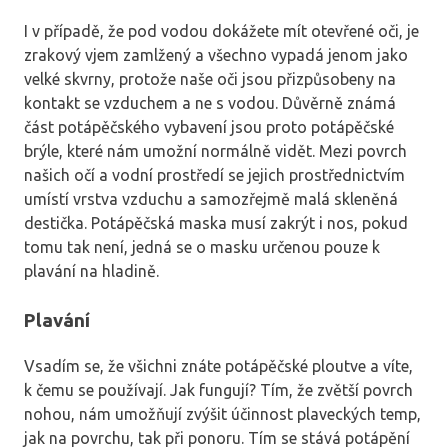
I v případě, že pod vodou dokážete mít otevřené oči, je
zrakový vjem zamlžený a všechno vypadá jenom jako
velké skvrny, protože naše oči jsou přizpůsobeny na
kontakt se vzduchem a ne s vodou. Důvěrně známá
část potápěčského vybavení jsou proto potápěčské
brýle, které nám umožní normálně vidět. Mezi povrch
našich očí a vodní prostředí se jejich prostřednictvím
umístí vrstva vzduchu a samozřejmě malá skleněná
destička. Potápěčská maska musí zakrýt i nos, pokud
tomu tak není, jedná se o masku určenou pouze k
plavání na hladině.
Plavání
Vsadím se, že všichni znáte potápěčské ploutve a víte,
k čemu se používají. Jak fungují? Tím, že zvětší povrch
nohou, nám umožňují zvýšit účinnost plaveckých temp,
jak na povrchu, tak při ponoru. Tím se stává potápění