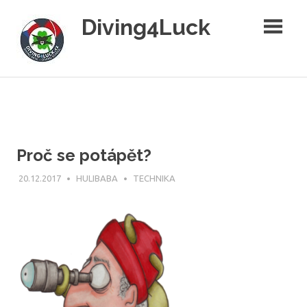
Skip
Diving4Luck
to
content
Diving4Luck
–
potápění
pro
radost
Proč se potápět?
20.12.2017
HULIBABA
TECHNIKA