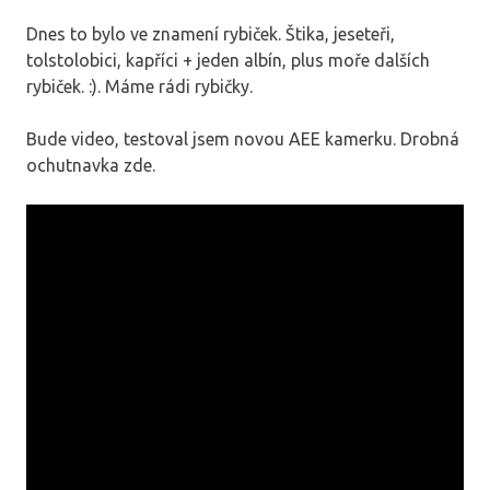
Dnes to bylo ve znamení rybiček. Štika, jeseteři,
tolstolobici, kapříci + jeden albín, plus moře dalších
rybiček. :). Máme rádi rybičky.
Bude video, testoval jsem novou AEE kamerku. Drobná
ochutnavka zde.