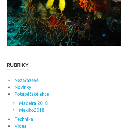
RUBRIKY
Nezařazené
Novinky
Potápěčské akce
Madeira 2018
Mexiko2018
Technika
Videa