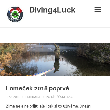
Skip
Diving4Luck
to
content
Diving4Luck
–
potápění
pro
radost
Lomeček 2018 poprvé
27.1.2018
HULIBABA
POTÁPĚČSKÉ AKCE
Zima ne a ne přijít, ale i tak si to užíváme. Dnešní