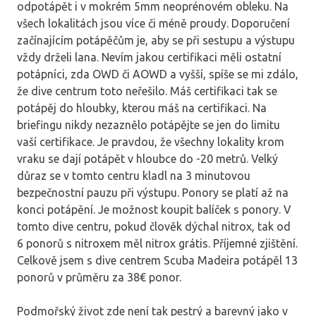
odpotápět i v mokrém 5mm neoprénovém obleku. Na
všech lokalitách jsou více či méně proudy. Doporučení
začínajícím potápěčům je, aby se při sestupu a výstupu
vždy drželi lana. Nevím jakou certifikaci měli ostatní
potápníci, zda OWD či AOWD a vyšší, spíše se mi zdálo,
že dive centrum toto neřešilo. Máš certifikaci tak se
potápěj do hloubky, kterou máš na certifikaci. Na
briefingu nikdy nezaznělo potápějte se jen do limitu
vaší certifikace. Je pravdou, že všechny lokality krom
vraku se dají potápět v hloubce do -20 metrů. Velký
důraz se v tomto centru kladl na 3 minutovou
bezpečnostní pauzu při výstupu. Ponory se platí až na
konci potápění. Je možnost koupit balíček s ponory. V
tomto dive centru, pokud člověk dýchal nitrox, tak od
6 ponorů s nitroxem měl nitrox grátis. Příjemné zjištění.
Celkově jsem s dive centrem Scuba Madeira potápěl 13
ponorů v průměru za 38€ ponor.
Podmořský život zde není tak pestrý a barevný jako v