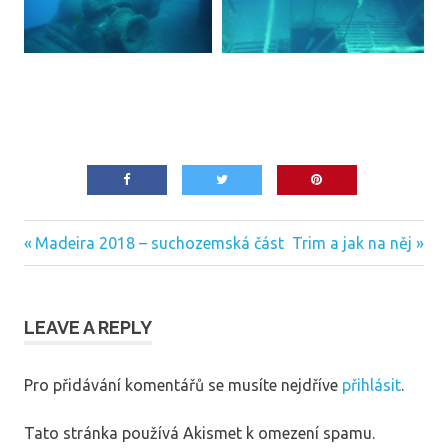
Previous
Next
Navigace
Madeira 2018 – suchozemská část
Trim a jak na něj
Post:
Post:
pro
příspěvek
LEAVE A REPLY
Pro přidávání komentářů se musíte nejdříve
přihlásit
.
Tato stránka používá Akismet k omezení spamu.