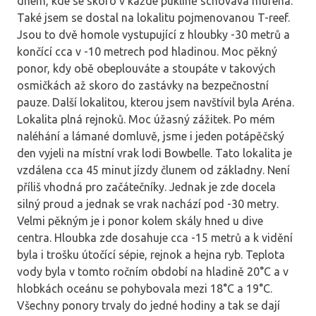
dnem, kde se skoro v každé puklině schovává muréna.
Také jsem se dostal na lokalitu pojmenovanou T-reef.
Jsou to dvě homole vystupující z hloubky -30 metrů a
končící cca v -10 metrech pod hladinou. Moc pěkný
ponor, kdy obě obeplouváte a stoupáte v takových
osmičkách až skoro do zastávky na bezpečnostní
pauze. Další lokalitou, kterou jsem navštívil byla Aréna.
Lokalita plná rejnoků. Moc úžasný zážitek. Po mém
naléhání a lámané domluvě, jsme i jeden potápěčský
den vyjeli na místní vrak lodi Bowbelle. Tato lokalita je
vzdálena cca 45 minut jízdy člunem od základny. Není
příliš vhodná pro začátečníky. Jednak je zde docela
silný proud a jednak se vrak nachází pod -30 metry.
Velmi pěkným je i ponor kolem skály hned u dive
centra. Hloubka zde dosahuje cca -15 metrů a k vidění
byla i trošku útočící sépie, rejnok a hejna ryb. Teplota
vody byla v tomto ročním období na hladině 20°C a v
hlobkách oceánu se pohybovala mezi 18°C a 19°C.
Všechny ponory trvaly do jedné hodiny a tak se dají