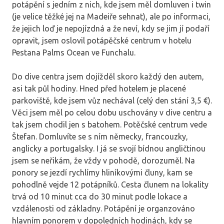
potápění s jedním z nich, kde jsem měl domluven i twin
(je velice těžké jej na Madeiře sehnat), ale po informaci,
že jejich loď je nepojízdná a že neví, kdy se jim jí podaří
opravit, jsem oslovil potápěčské centrum v hotelu
Pestana Palms Ocean ve Funchalu.
Do dive centra jsem dojížděl skoro každý den autem,
asi tak půl hodiny. Hned před hotelem je placené
parkoviště, kde jsem vůz nechával (celý den stání 3,5 €).
Věci jsem měl po celou dobu uschovány v dive centru a
tak jsem chodil jen s batohem. Potěčské centrum vede
Štefan. Domluvíte se s ním německy, francouzky,
anglicky a portugalsky. I já se svojí bídnou angličtinou
jsem se neřikám, že vždy v pohodě, dorozuměl. Na
ponory se jezdí rychlímy hliníkovými čluny, kam se
pohodlně vejde 12 potápníků. Cesta člunem na lokality
trvá od 10 minut cca do 30 minut podle lokace a
vzdálenosti od základny. Potápění je organzováno
hlavním ponorem v dopoledních hodinách, kdy se