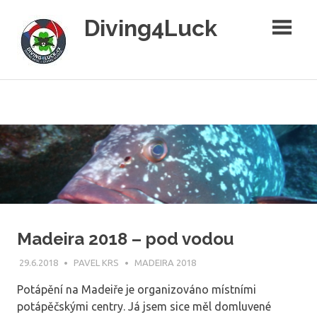
Skip
Diving4Luck
to
content
Diving4Luck
–
potápění
pro
radost
Madeira 2018 – pod vodou
29.6.2018
PAVEL KRS
MADEIRA 2018
Potápění na Madeiře je organizováno místními
potápěčskými centry. Já jsem sice měl domluvené