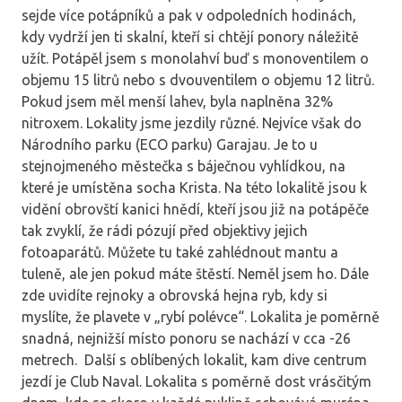
sejde více potápníků a pak v odpoledních hodinách,
kdy vydrží jen ti skalní, kteří si chtějí ponory náležitě
užít. Potápěl jsem s monolahví buď s monoventilem o
objemu 15 litrů nebo s dvouventilem o objemu 12 litrů.
Pokud jsem měl menší lahev, byla naplněna 32%
nitroxem. Lokality jsme jezdily různé. Nejvíce však do
Národního parku (ECO parku) Garajau. Je to u
stejnojmeného městečka s báječnou vyhlídkou, na
které je umístěna socha Krista. Na této lokalitě jsou k
vidění obrovští kanici hnědí, kteří jsou již na potápěče
tak zvyklí, že rádi pózují před objektivy jejich
fotoaparátů. Můžete tu také zahlédnout mantu a
tuleně, ale jen pokud máte štěstí. Neměl jsem ho. Dále
zde uvidíte rejnoky a obrovská hejna ryb, kdy si
myslíte, že plavete v „rybí polévce“. Lokalita je poměrně
snadná, nejnižší místo ponoru se nachází v cca -26
metrech. Další s oblíbených lokalit, kam dive centrum
jezdí je Club Naval. Lokalita s poměrně dost vrásčitým